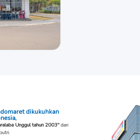
Indomaret dikukuhkan
nesia,
ralaba Unggul tahun 2003″
dari
utri.