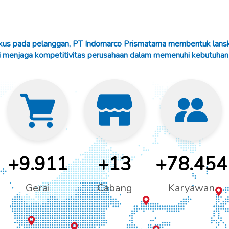
okus pada pelanggan, PT Indomarco Prismatama membentuk lanska
vasi menjaga kompetitivitas perusahaan dalam memenuhi kebutuh
+16.390
+22
+129.75
Gerai
Cabang
Karyawan