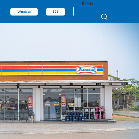
ID
EN
Waralaba
B2B