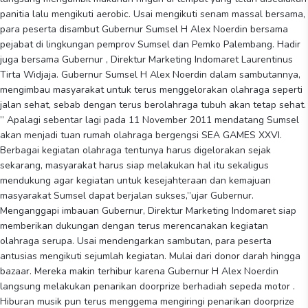
panitia lalu mengikuti aerobic. Usai mengikuti senam massal bersama,
para peserta disambut Gubernur Sumsel H Alex Noerdin bersama
pejabat di lingkungan pemprov Sumsel dan Pemko Palembang. Hadir
juga bersama Gubernur , Direktur Marketing Indomaret Laurentinus
Tirta Widjaja. Gubernur Sumsel H Alex Noerdin dalam sambutannya,
mengimbau masyarakat untuk terus menggelorakan olahraga seperti
jalan sehat, sebab dengan terus berolahraga tubuh akan tetap sehat.
” Apalagi sebentar lagi pada 11 November 2011 mendatang Sumsel
akan menjadi tuan rumah olahraga bergengsi SEA GAMES XXVI.
Berbagai kegiatan olahraga tentunya harus digelorakan sejak
sekarang, masyarakat harus siap melakukan hal itu sekaligus
mendukung agar kegiatan untuk kesejahteraan dan kemajuan
masyarakat Sumsel dapat berjalan sukses,”ujar Gubernur.
Menganggapi imbauan Gubernur, Direktur Marketing Indomaret siap
memberikan dukungan dengan terus merencanakan kegiatan
olahraga serupa. Usai mendengarkan sambutan, para peserta
antusias mengikuti sejumlah kegiatan. Mulai dari donor darah hingga
bazaar. Mereka makin terhibur karena Gubernur H Alex Noerdin
langsung melakukan penarikan doorprize berhadiah sepeda motor .
Hiburan musik pun terus menggema mengiringi penarikan doorprize