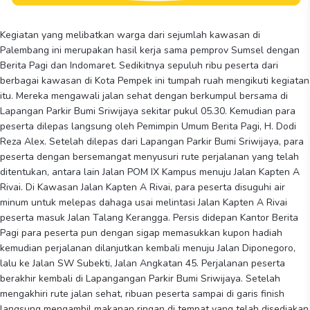
Kegiatan yang melibatkan warga dari sejumlah kawasan di
Palembang ini merupakan hasil kerja sama pemprov Sumsel dengan
Berita Pagi dan Indomaret. Sedikitnya sepuluh ribu peserta dari
berbagai kawasan di Kota Pempek ini tumpah ruah mengikuti kegiatan
itu. Mereka mengawali jalan sehat dengan berkumpul bersama di
Lapangan Parkir Bumi Sriwijaya sekitar pukul 05.30. Kemudian para
peserta dilepas langsung oleh Pemimpin Umum Berita Pagi, H. Dodi
Reza Alex. Setelah dilepas dari Lapangan Parkir Bumi Sriwijaya, para
peserta dengan bersemangat menyusuri rute perjalanan yang telah
ditentukan, antara lain Jalan POM IX Kampus menuju Jalan Kapten A
Rivai. Di Kawasan Jalan Kapten A Rivai, para peserta disuguhi air
minum untuk melepas dahaga usai melintasi Jalan Kapten A Rivai
peserta masuk Jalan Talang Kerangga. Persis didepan Kantor Berita
Pagi para peserta pun dengan sigap memasukkan kupon hadiah
kemudian perjalanan dilanjutkan kembali menuju Jalan Diponegoro,
lalu ke Jalan SW Subekti, Jalan Angkatan 45. Perjalanan peserta
berakhir kembali di Lapangangan Parkir Bumi Sriwijaya. Setelah
mengakhiri rute jalan sehat, ribuan peserta sampai di garis finish
langsung mengambil makanan ringan di tempat yang telah disediakan