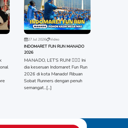
27 Jul 2026
Video
INDOMARET FUN RUN MANADO
2026
k
MANADO, LET’S RUN! 🏃🏻‍♀️ Ini
onal
dia keseruan Indomaret Fun Run
2026 di kota Manado! Ribuan
ore
Sobat Runners dengan penuh
semangat...[...]