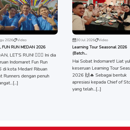
gu 2026
Video
30 Jul 2026
Video
L FUN RUN MEDAN 2026
Learning Tour Seasonal 2026
(Batch...
N, LET’S RUN! 🏃🏻‍♀️ Ini dia
Hai Sobat Indomaret! Liat yu
ruan Indomaret Fun Run
keseruan Learning Tour Seas
 di kota Medan! Ribuan
2026 🙌🔥 Sebagai bentuk
t Runners dengan penuh
apresiasi kepada Chief of St
gat...[...]
yang telah...[...]