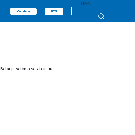
ID
EN
Waralaba
B2B
Belanja selama setahun 🔥