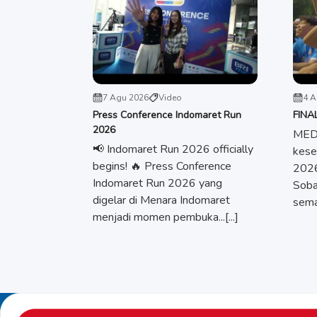
7 Agu 2026
Video
4 A
Press Conference Indomaret Run
FINA
2026
MEDA
📢 Indomaret Run 2026 officially
kese
begins! 🔥 Press Conference
2026
Indomaret Run 2026 yang
Soba
digelar di Menara Indomaret
seman
menjadi momen pembuka...[...]