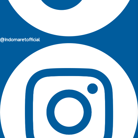
@Indomaretofficial