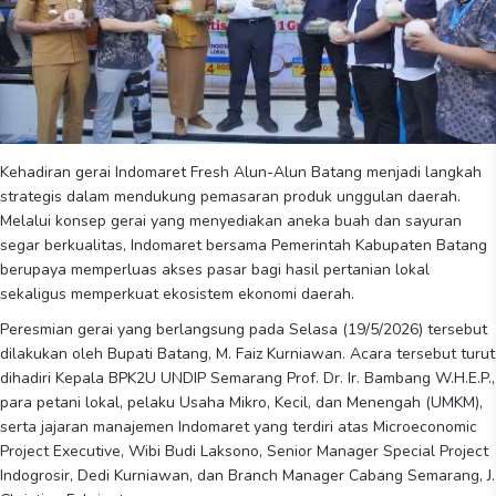
Kehadiran gerai Indomaret Fresh Alun-Alun Batang menjadi langkah
strategis dalam mendukung pemasaran produk unggulan daerah.
Melalui konsep gerai yang menyediakan aneka buah dan sayuran
segar berkualitas, Indomaret bersama Pemerintah Kabupaten Batang
berupaya memperluas akses pasar bagi hasil pertanian lokal
sekaligus memperkuat ekosistem ekonomi daerah.
Peresmian gerai yang berlangsung pada Selasa (19/5/2026) tersebut
dilakukan oleh Bupati Batang, M. Faiz Kurniawan. Acara tersebut turut
dihadiri Kepala BPK2U UNDIP Semarang Prof. Dr. Ir. Bambang W.H.E.P.,
para petani lokal, pelaku Usaha Mikro, Kecil, dan Menengah (UMKM),
serta jajaran manajemen Indomaret yang terdiri atas Microeconomic
Project Executive, Wibi Budi Laksono, Senior Manager Special Project
Indogrosir, Dedi Kurniawan, dan Branch Manager Cabang Semarang, J.