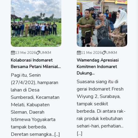
13 Mei 2026
UMKM
11 Mei 2026
UMKM
Kolaborasi Indomaret
Wamendag Apresiasi
Bersama Petani Milenial...
Komitmen Indomaret
Dukung...
Pagi itu, Senin
Suasana siang itu di
(27/4/202), hamparan
gerai Indomaret Fresh
lahan di Desa
Wiyung 2, Surabaya,
Sumberadi, Kecamatan
tampak sedikit
Melati, Kabupaten
berbeda. Di antara rak-
Sleman, Daerah
rak produk kebutuhan
Istimewa Yogyakarta
sehari-hari, perhatian...
tampak berbeda.
[...]
Deretan semangka...[...]