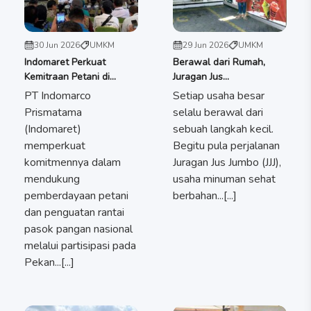
30 Jun 2026
UMKM
29 Jun 2026
UMKM
Indomaret Perkuat
Berawal dari Rumah,
Kemitraan Petani di...
Juragan Jus...
PT Indomarco
Setiap usaha besar
Prismatama
selalu berawal dari
(Indomaret)
sebuah langkah kecil.
memperkuat
Begitu pula perjalanan
komitmennya dalam
Juragan Jus Jumbo (JJJ),
mendukung
usaha minuman sehat
pemberdayaan petani
berbahan...[...]
dan penguatan rantai
pasok pangan nasional
melalui partisipasi pada
Pekan...[...]