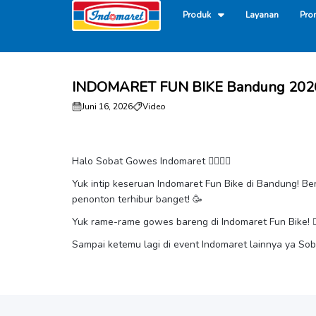
Produk
Layanan
Pro
INDOMARET FUN BIKE Bandung 202
Juni 16, 2026
Video
Halo Sobat Gowes Indomaret 🚴‍♂️🚴‍♀️
Yuk intip keseruan Indomaret Fun Bike di Bandung! Ber
penonton terhibur banget! 🥳
Yuk rame-rame gowes bareng di Indomaret Fun Bike! 🚴‍♂️
Sampai ketemu lagi di event Indomaret lainnya ya So