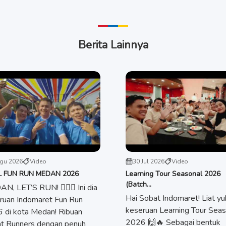
Berita Lainnya
gu 2026
Video
30 Jul 2026
Video
L FUN RUN MEDAN 2026
Learning Tour Seasonal 2026
(Batch...
N, LET’S RUN! 🏃🏻‍♀️ Ini dia
Hai Sobat Indomaret! Liat yu
ruan Indomaret Fun Run
keseruan Learning Tour Seas
 di kota Medan! Ribuan
2026 🙌🔥 Sebagai bentuk
t Runners dengan penuh