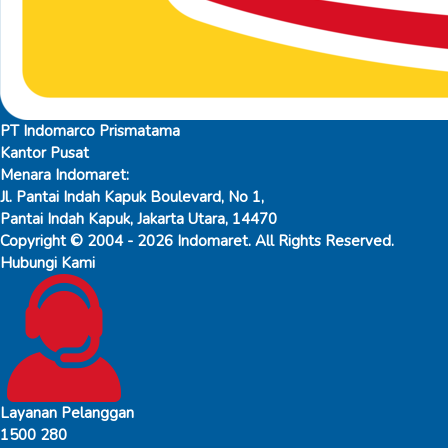
PT Indomarco Prismatama
Kantor Pusat
Menara Indomaret:
Jl. Pantai Indah Kapuk Boulevard, No 1,
Pantai Indah Kapuk, Jakarta Utara, 14470
Copyright © 2004 - 2026 Indomaret. All Rights Reserved.
Hubungi Kami
Layanan Pelanggan
1500 280