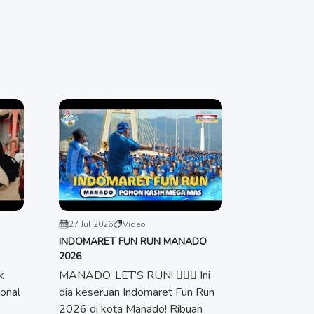
27 Jul 2026
Video
INDOMARET FUN RUN MANADO
2026
k
MANADO, LET’S RUN! 🏃🏻‍♀️ Ini
onal
dia keseruan Indomaret Fun Run
2026 di kota Manado! Ribuan