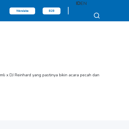
ID
EN
Waralaba
B2B
amli x DJ Reinhard yang pastinya bikin acara pecah dan