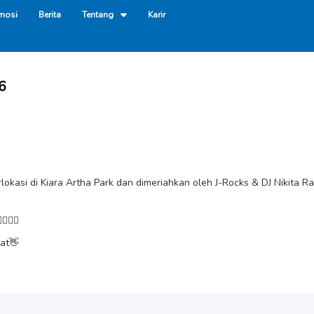
mosi
Berita
Tentang
Karir
6
lokasi di Kiara Artha Park dan dimeriahkan oleh J-Rocks & DJ Nikita R
🚴‍♀️
bat👋