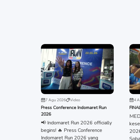
7 Agu 2026
Video
4 A
Press Conference Indomaret Run
FINA
2026
MEDA
📢 Indomaret Run 2026 officially
kese
begins! 🔥 Press Conference
2026
Indomaret Run 2026 yang
Soba