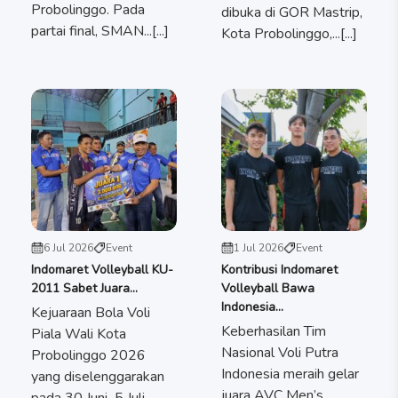
Probolinggo. Pada
dibuka di GOR Mastrip,
partai final, SMAN...[...]
Kota Probolinggo,...[...]
6 Jul 2026
Event
1 Jul 2026
Event
Indomaret Volleyball KU-
Kontribusi Indomaret
2011 Sabet Juara...
Volleyball Bawa
Indonesia...
Kejuaraan Bola Voli
Keberhasilan Tim
Piala Wali Kota
Nasional Voli Putra
Probolinggo 2026
Indonesia meraih gelar
yang diselenggarakan
juara AVC Men’s