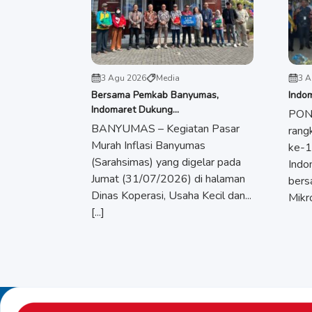
3 Agu 2026
Media
3 A
Bersama Pemkab Banyumas,
Indo
Indomaret Dukung...
PON
BANYUMAS – Kegiatan Pasar
rang
Murah Inflasi Banyumas
ke-1
(Sarahsimas) yang digelar pada
Indo
Jumat (31/07/2026) di halaman
bers
Dinas Koperasi, Usaha Kecil dan...
Mikro,
[...]