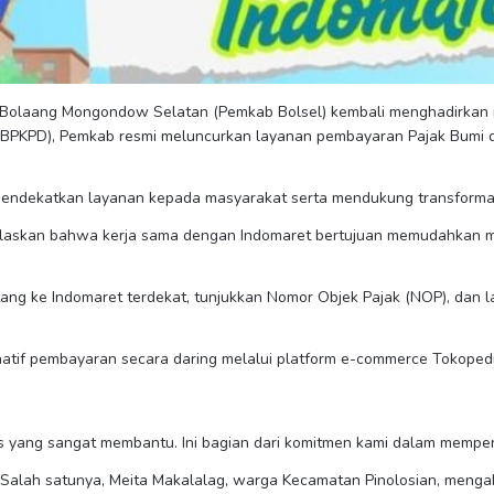
olaang Mongondow Selatan (Pemkab Bolsel) kembali menghadirkan ino
BPKPD), Pemkab resmi meluncurkan layanan pembayaran Pajak Bumi 
m mendekatkan layanan kepada masyarakat serta mendukung transformas
jelaskan bahwa kerja sama dengan Indomaret bertujuan memudahkan 
ang ke Indomaret terdekat, tunjukkan Nomor Objek Pajak (NOP), dan 
rnatif pembayaran secara daring melalui platform e-commerce Tokop
tas yang sangat membantu. Ini bagian dari komitmen kami dalam mempe
. Salah satunya, Meita Makalalag, warga Kecamatan Pinolosian, menga