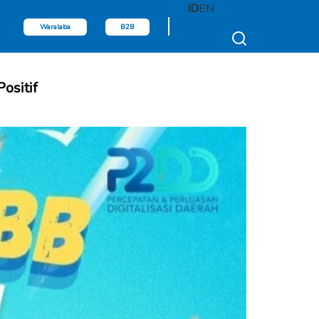
ID
EN
Waralaba
B2B
ositif