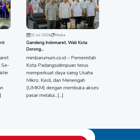
31 Jul 2026
Media
ent
Gandeng Indomaret, Wali Kota
Dorong...
aret
mimbarumum.co.id – Pemerintah
 Se-
Kota Padangsidimpuan terus
khir
memperkuat daya saing Usaha
Mikro, Kecil, dan Menengah
an
(UMKM) dengan membuka akses
]
pasar melalui...[...]