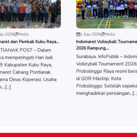
gu 2026
Media
1 Agu 2026
Media
maret dan Pemkab Kubu Raya...
Indomaret Volleyball Tournam
2026 Rampung,...
TIANAK POST – Dalam
Surabaya, InfoPublik – Indom
ka memperingati Hari Jadi
Volleyball Tournament 2026
9 Kabupaten Kubu Raya,
Probolinggo Raya resmi bera
maret Cabang Pontianak
di GOR Mastrip, Kota
ama Dinas Koperasi, Usaha
Probolinggo. Setelah sepek
...[...]
menghadirkan persaingan...[...